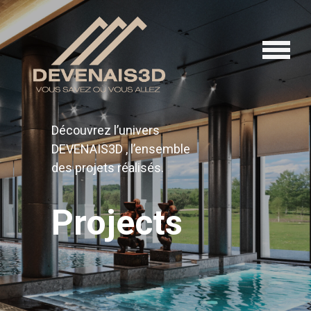
Découvrez l’univers
DEVENAIS3D , l’ensemble
des projets réalisés.
Projects