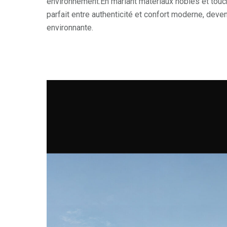
environnement.En mariant matériaux nobles et touc
parfait entre authenticité et confort moderne, deve
environnante.